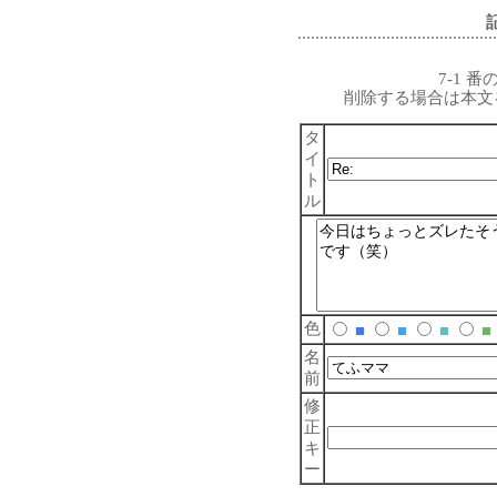
7-1 
削除する場合は本文
タ
イ
ト
ル
色
■
■
■
■
名
前
修
正
キ
ー